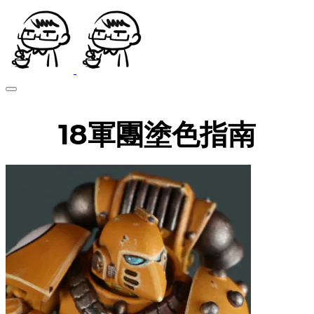
18軍團塗色指南