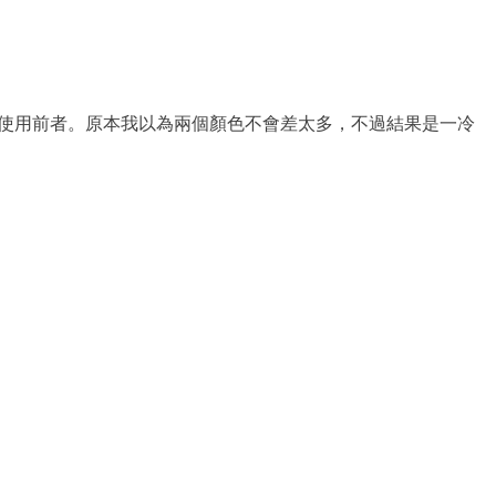
用後者，前一隻金人是使用前者。原本我以為兩個顏色不會差太多，不過結果是一冷