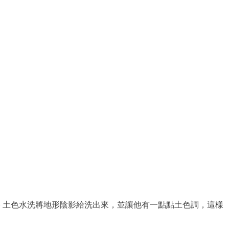
ahde 土色水洗將地形陰影給洗出來，並讓他有一點點土色調，這樣