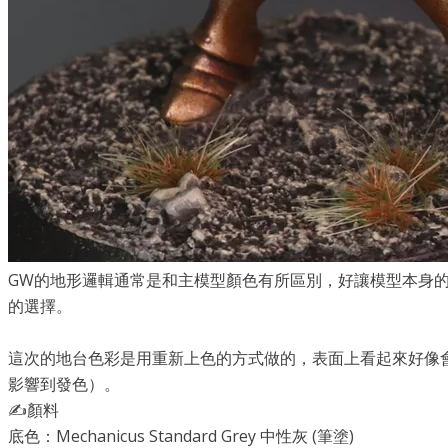
GW的地形邏輯通常是和主模型顏色有所區別，好讓模型本身
的選擇。
這次的地台色彩是用重新上色的方式做的，表面上看起來好像
影響到發色）。
✍️顏料
底色：Mechanicus Standard Grey 中性灰 (筆塗)