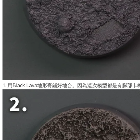
1. 用Black Lava地形膏鋪好地台。因為這次模型都是有腳部卡榫