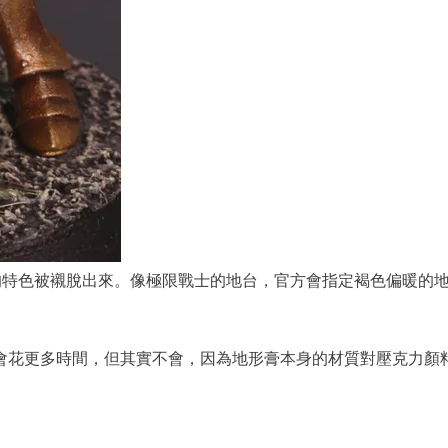
的特色被襯脫出來。像極限戰士的地台，官方會指定褐色偏暖的
會花更多時間，但其實不會，因為地形膏本身的材質對壓克力顏