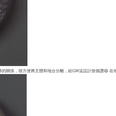
的關係，很方便將主體和地台分離，給GW這設計按個讚😄 在地形乾後，用