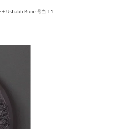
 Ushabti Bone 骨白 1:1