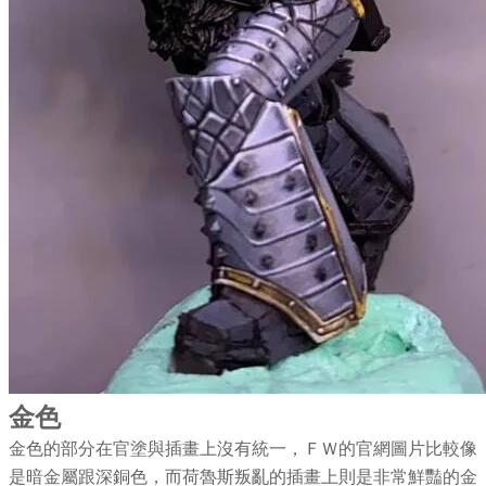
金色
金色的部分在官塗與插畫上沒有統一，ＦＷ的官網圖片比較像
是暗金屬跟深銅色，而荷魯斯叛亂的插畫上則是非常鮮豔的金