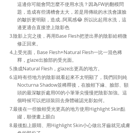
這邊你可能會問怎麼不使用水洗？因為FW的翻模問
題，造成有些溝槽會太大，若是用傳統的水洗會讓臉
的皺折更明顯，造成...阿罵感😂 所以比起用水洗，這
邊更適合直接塗上陰影色
陰影上完之後，再用Base Flesh把塗出界的陰影給稍微
修正回來。
上受光面，Base Flesh+Natural Flesh一比一混色稀
釋，glaze出臉部的受光面。
換成Natural Flesh，glaze出更高的地方。
這時有些地方的陰影就看起來不太明顯了，我們回到純
Nocturna Shadow並稀釋後，在臉頰下緣、臉部、額
頭的最深皺折處用00的小筆筆尖慢慢把陰影加強。這
個時候可以把頭裝回去身體確認光影如何。
最後在一些臉頰受光更高的地方使用Highlight Skin點
綴，順便畫上眼白
最後點上眼睛、用Highlight Skin小心做出牙齒就完成膚