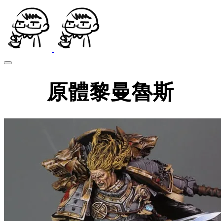
原體黎曼魯斯