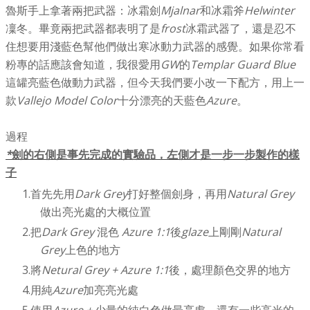
魯斯手上拿著兩把武器：冰霜劍
Mjalnar
和冰霜斧
Helwinter
凜冬。畢竟兩把武器都表明了是
frost
冰霜武器了，還是忍不
住想要用淺藍色幫他們做出寒冰動力武器的感覺。如果你常看
粉專的話應該會知道，我很愛用
GW
的
Templar Guard Blue
這罐亮藍色做動力武器，但今天我們要小改一下配方，用上一
款
Vallejo Model Color
十分漂亮的天藍色
Azure
。
過程
*
劍的右側是事先完成的實驗品，左側才是一步一步製作的樣
子
首先先用
Dark Grey
打好整個劍身，再用
Natural Grey
做出亮光處的大概位置
把
Dark Grey
混色
Azure 1:1
後
glaze
上剛剛
Natural
Grey
上色的地方
將
Netural Grey + Azure 1:1
後，處理顏色交界的地方
用純
Azure
加亮亮光處