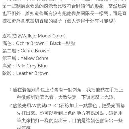
留一些刮痕跟舊舊的感覺會比較符合野狼們的形象，當然盾牌
也不例外，誰知道魯斯有沒有把他像美國隊長一樣丟，還是直
接在野外拿來當切香腸的盤子（個人覺得十分有可能😂）
過程(皆為Vallejo Model Color)
底色：Ochre Brown + Black一點點
第二層：Ochre Brown
第三層：Yellow Ochre
高光：Pale Grey Blue
陰影：Leather Brown
盾在裝備到背包上時會有一點斜角，我把他黏在手把上
稍微傾斜對著光看，大致決定一下該怎麼上光澤。
然後先用AV的赭(ㄗㄨˇ)石棕加上一點黑色，把受光面都
先打出來。你可以看到上色的地方有點斑點，這是用
筆尖像拍打一樣的點出來，目的是讓顏色會留出一些
材質感。