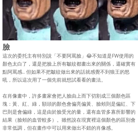
臉
這次的委托主有特別說「不要阿罵臉」😂不知道是FW使用的
顏色太白了，還是把臉上所有皺紋都畫出來的關係，還確實有
點阿罵感... 但如果不把皺紋做出來的話就感覺不到狼王的怒
吼，所以這次用了一個先前就想試看看的畫法。
在肖像畫中，許多畫家會把人臉由上而下切割成三個顏色區
塊：黃、紅、綠，額頭的顏色會偏亮偏黃、臉頰則是偏紅、下
巴則是會偏綠，這是由於臉受光的量，還有血管多寡所影響的
結果（臉頰的血管較多）。雖然說在現實裡這個顏色的區別會
非常低調，但在畫作中可以用來做出不錯的肖像感。