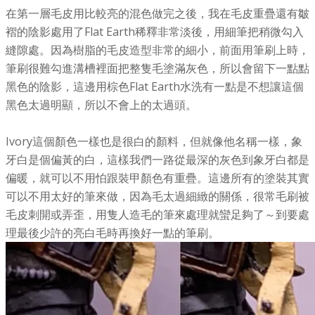
在第一層毛皮用比較亮的混色做完之後，我在毛皮重疊還有皺
褶的陰影處用了Flat Earth稀釋非常淡後，用細筆把稍微勾入
縫隙處。因為樹脂的毛皮造型非常的細小，前面用筆刷上時，
筆刷很難勾進溝槽裡面把整隻毛塗滿灰色，所以會留下一點點
黑色的陰影，這邊用棕色Flat Earth水洗有一點是不想讓這個
黑色太過明顯，所以不會上的太過頭。
Ivory這個顏色一樣也是很白的顏料，但就像他名稱一樣，象
牙白是個偏黃的白，這樣我們一路從最深的灰色到象牙白都是
偏暖，就可以不用怕跟裝甲顏色有重疊。這邊所有的塗裝其實
可以不用太好的筆來做，因為毛太過細緻的關係，很常毛刷被
毛皮刺開或弄歪，用隻人造毛的筆來處理就蠻足夠了～到要處
理最後少許的亮白毛時再換好一點的筆刷。