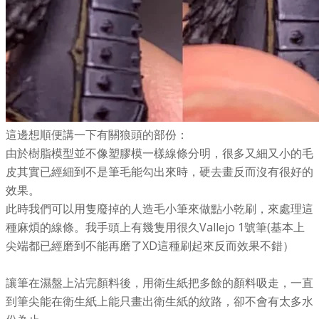
這邊想順便講一下有關狼頭的部份：
由於樹脂模型並不像塑膠模一樣線條分明，很多又細又小的毛
皮其實已經細到不是筆毛能勾出來時，硬去畫反而沒有很好的
效果。
此時我們可以用隻廢掉的人造毛小筆來做點小乾刷，來處理這
種麻煩的線條。我手頭上有幾隻用很久Vallejo 1號筆(基本上
尖端都已經磨到不能再磨了XD這種刷起來反而效果不錯）
讓筆在濕盤上沾完顏料後，用衛生紙把多餘的顏料吸走，一直
到筆尖能在衛生紙上能只畫出衛生紙的紋路，卻不會有太多水