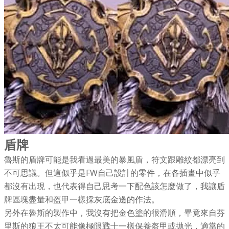
盾牌
魯斯的盾牌可能是我看過最美的暴風盾，符文跟雕紋都漂亮到
不可思議。但這似乎是FW自己設計的零件，在各插畫中似乎
都沒有出現，也代表得自己思考一下配色該怎麼做了，我讓盾
牌區塊盡量和盔甲一樣採灰底金邊的作法。
另外在魯斯的製作中，我沒有把金色塗的很滑順，畢竟來自芬
里斯的狼王不太可能像極限戰士一樣保養盔甲或拋光，適當的