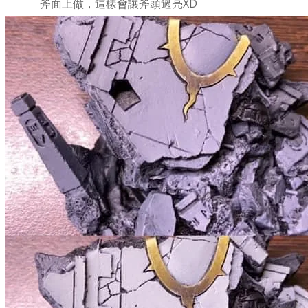
斧面上做，這樣會讓斧頭過亮XD