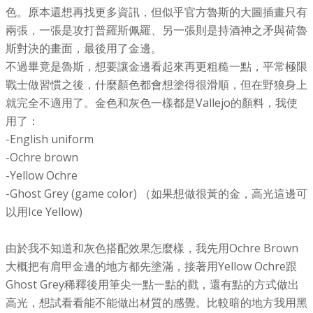
色。原本還想再找更多資訊，但似乎官方魯斯的大圖插畫只有
兩張，一張是攻打普羅斯佩羅、另一張則是持酒神之矛與荷魯
斯對決的畫面，最後用了金邊。
不過畢竟是魯斯，想要讓金邊看起來再更粗糙一點，平常極限
戰士做習慣之後，什麼顏色都會想塗得很滑順，但在野狼身上
就完全不適用了。
金色和灰色一樣都是Vallejo的顏料，我使
用了：
-English uniform
-Ochre brown
-Yellow Ochre
-Ghost Grey (game color) （如果想做很黃的金，高光這邊可
以用Ice Yellow)
由於我不知道和灰色搭配效果怎麼樣，我先用Ochre Brown
大概把有肩甲金邊的地方都先塗滿，接著用Yellow Ochre跟
Ghost Grey稀釋後用筆尖一點一點的戳，還有點的方式做出
高光，想試看看能不能做出材質的感覺。比較暗的地方我用黑