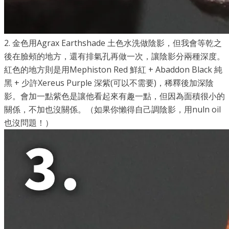
2. 金色用Agrax Earthshade 土色水洗做陰影，但我會等乾之
後在臉頰的地方，還有排氣孔再做一次，讓陰影分兩種深度。
紅色的地方則是用Mephiston Red 鮮紅 + Abaddon Black 純
黑 + 少許Xereus Purple 深紫(可以不需要)，稀釋後加深陰
影。會加一點紫色是讓他看起來有趣一點，但因為面積很小的
關係，不加也沒關係。（如果你懶得自己調陰影，用nuln oil
也沒問題！）