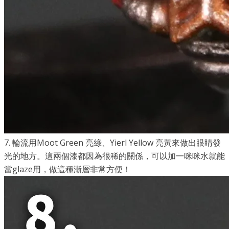
7. 輪流用Moot Green 亮綠、Yierl Yellow 亮黃來做出眼睛發
光的地方。這兩個漆都因為很稀的關係，可以加一咪咪水就能
當glaze用，做這種漸層非常方便！