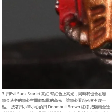
3. 用Evil Sunz Scarlet 亮紅 幫紅色上高光，同時我也會在額
頭金邊旁的頭盔空間做點狀的高光，讓頭盔看起來會有趣一
點。 接著用小筆小心的用 Doombull Brown 紅棕 把額頭金邊