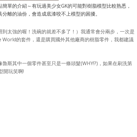
點簡單的介紹～有玩過美少女GK的可能對樹脂模型比較熟悉，
具分離的油份，會造成底漆咬不上模型的困擾。
用到太強的喔！洗碗的就差不多了！）我通常會分兩步，一次是
 World的套件，還是購買國外其他廠商的樹脂零件，我都建議
斯其中一個零件甚至只是一條頭髮(WHY!?)，如果在刷洗第
型開玩笑啊!