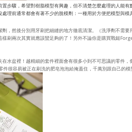
前置步驟，希望對樹脂模型有興趣，但不清楚怎麼處理的人能有
沒處理前通常都會有著不少的脫模劑：一種用於方便把模型與模
潔劑，然後分別用牙刷把細縫的地方徹底清潔。（洗淨劑不需要
刷兩次其實就應該蠻足夠的了！另外不論你是購買戰鎚Forge
在水盆裡！越精細的套件裡面會有很多小到不可思議的零件，像魯
加上小零件很容易被正在刷洗的肥皂泡泡給掩蓋住，千萬別跟自己的模