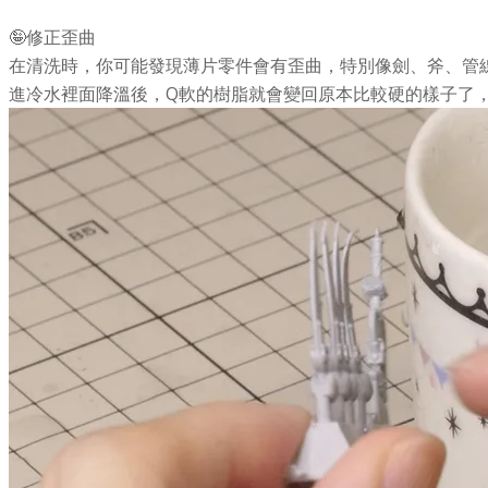
🤪修正歪曲
在清洗時，你可能發現薄片零件會有歪曲，特別像劍、斧、管線
進冷水裡面降溫後，Q軟的樹脂就會變回原本比較硬的樣子了