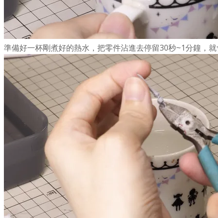
準備好一杯剛煮好的熱水，把零件沾進去停留30秒~1分鐘，