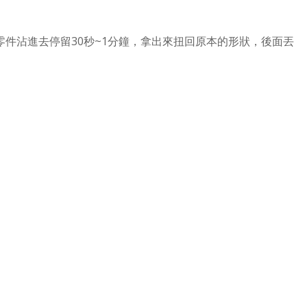
件沾進去停留30秒~1分鐘，拿出來扭回原本的形狀，後面丟