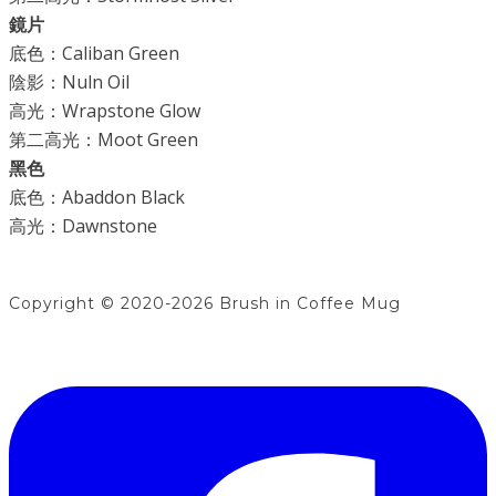
鏡片
底色：Caliban Green
​陰影：Nuln Oil
高光：Wrapstone Glow
第二高光：Moot Green
黑色
底色：Abaddon Black
高光：Dawnstone
Copyright © 2020-2026 Brush in Coffee Mug