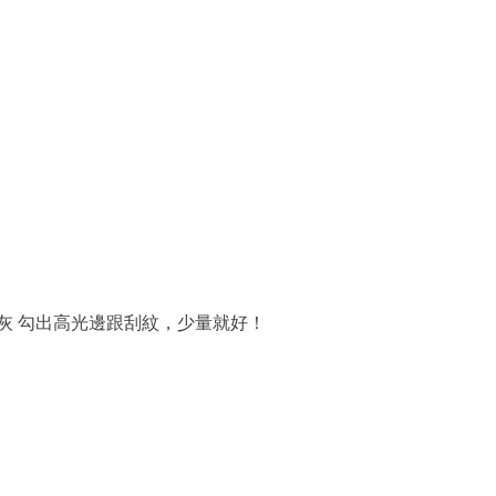
y 淺藍灰 勾出高光邊跟刮紋，少量就好！