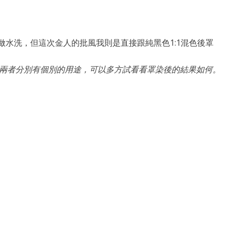
陰影漆來做水洗，但這次金人的批風我則是直接跟純黑色1:1混色後罩
有趣吧～ 但兩者分別有個別的用途，可以多方試看看罩染後的結果如何。