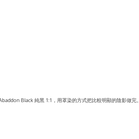
藍 ＋ Abaddon Black 純黑 1:1，用罩染的方式把比較明顯的陰影做完