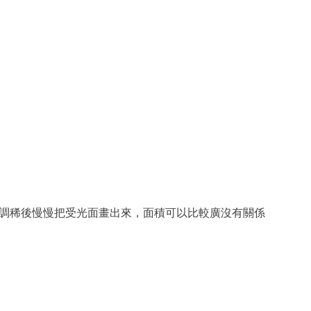
e 淺藍1:1，並調稀後慢慢把受光面畫出來，面積可以比較廣沒有關係