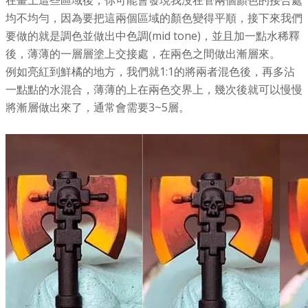
在畫上這些區域後，你可能會發現我沒在管兩個顏色的接合處
均不均勻，因為要把這兩個區域的顏色變得平順，接下來我們
要做的就是調色並做出中色調(mid tone)，並且加一點水稀釋
後，薄薄的一層層塗上交接處，在兩色之間做出漸層來。
例如亮紅到鮮橘的地方，我們就1:1的將兩者混色後，再多沾
一點點的水混合，薄薄的上在兩色交界上，幾次後就可以慢慢
將漸層做出來了，通常會需要3~5層。