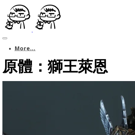
More...
原體：獅王萊恩