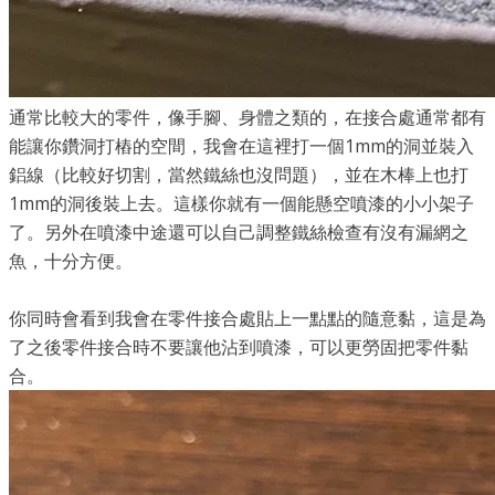
通常比較大的零件，像手腳、身體之類的，在接合處通常都有
能讓你鑽洞打樁的空間，我會在這裡打一個1mm的洞並裝入
鋁線（比較好切割，當然鐵絲也沒問題），並在木棒上也打
1mm的洞後裝上去。這樣你就有一個能懸空噴漆的小小架子
了。另外在噴漆中途還可以自己調整鐵絲檢查有沒有漏網之
魚，十分方便。
你同時會看到我會在零件接合處貼上一點點的隨意黏，這是為
了之後零件接合時不要讓他沾到噴漆，可以更勞固把零件黏
合。