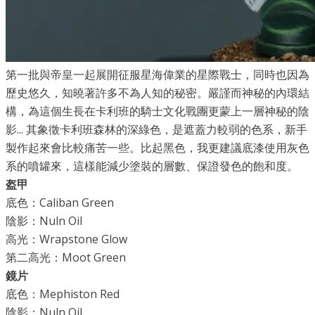
第一批與帝皇一起展開征服星海偉業的星際戰士，同時也因為
歷史悠久，知曉著許多不為人知的秘密。嚴謹而神秘的內環結
構，為這個生長在卡利班的騎士文化戰團更蒙上一層神秘的陰
影... 其象徵卡利班森林的深綠色，是遮蓋力較弱的色系，新手
製作起來會比較痛苦一些。比起黑色，我更建議底漆使用灰色
系的噴罐來，這樣能減少塗裝的層數、保證發色的飽和度。
盔甲
底色：Caliban Green
​陰影：Nuln Oil
高光：Wrapstone Glow
第二高光：Moot Green
鏡片
底色：Mephiston Red
陰影：Nuln Oil